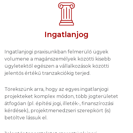
Ingatlanjog
Ingatlanjogi praxisunkban felmerülő ügyek
volumene a magánszemélyek közötti kisebb
ügyletektől egészen a vállalkozások közötti
jelentős értékű tranzakciókig terjed.
Törekszünk arra, hogy az egyes ingatlanjogi
projekteket komplex módon, több jogterületet
átfogóan (pl. építési jogi, illeték-, finanszírozási
kérdések), projektmenedzseri szerepkört (is)
betöltve lássuk el.