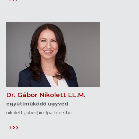
Dr. Gábor Nikolett LL.M.
együttműködő ügyvéd
nikolett.gabor@mfpartners.hu