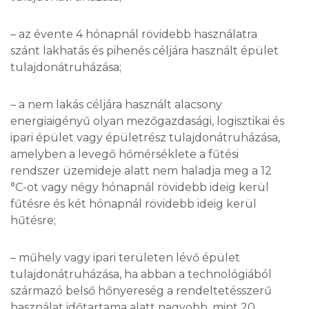
– az évente 4 hónapnál rövidebb használatra
szánt lakhatás és pihenés céljára használt épület
tulajdonátruházása;
– a nem lakás céljára használt alacsony
energiaigényű olyan mezőgazdasági, logisztikai és
ipari épület vagy épületrész tulajdonátruházása,
amelyben a levegő hőmérséklete a fűtési
rendszer üzemideje alatt nem haladja meg a 12
°C-ot vagy négy hónapnál rövidebb ideig kerül
fűtésre és két hónapnál rövidebb ideig kerül
hűtésre;
– műhely vagy ipari területen lévő épület
tulajdonátruházása, ha abban a technológiából
származó belső hőnyereség a rendeltetésszerű
használat időtartama alatt nagyobb, mint 20