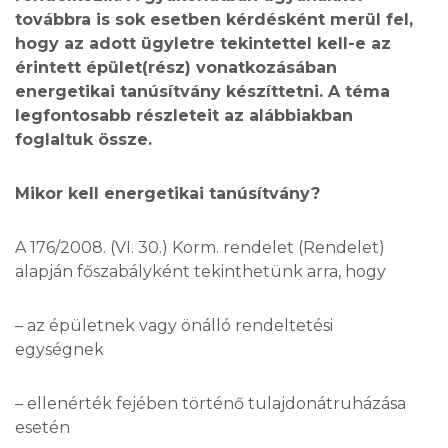
továbbra is sok esetben kérdésként merül fel,
hogy az adott ügyletre tekintettel kell-e az
érintett épület(rész) vonatkozásában
energetikai tanúsítvány készíttetni. A téma
legfontosabb részleteit az alábbiakban
foglaltuk össze.
Mikor kell energetikai tanúsítvány?
A 176/2008. (VI. 30.) Korm. rendelet (Rendelet)
alapján főszabályként tekinthetünk arra, hogy
– az épületnek vagy önálló rendeltetési
egységnek
– ellenérték fejében történő tulajdonátruházása
esetén