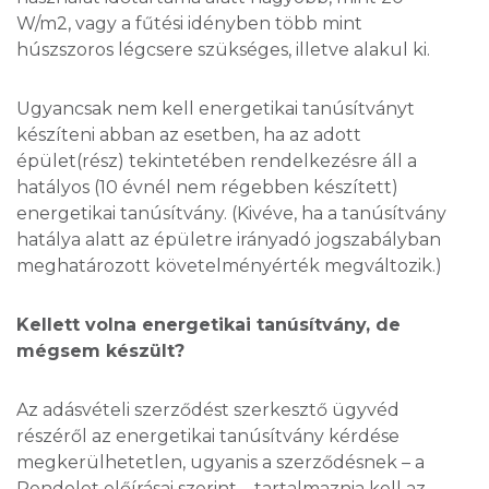
W/m2, vagy a fűtési idényben több mint
húszszoros légcsere szükséges, illetve alakul ki.
Ugyancsak nem kell energetikai tanúsítványt
készíteni abban az esetben, ha az adott
épület(rész) tekintetében rendelkezésre áll a
hatályos (10 évnél nem régebben készített)
energetikai tanúsítvány. (Kivéve, ha a tanúsítvány
hatálya alatt az épületre irányadó jogszabályban
meghatározott követelményérték megváltozik.)
Kellett volna energetikai tanúsítvány, de
mégsem készült?
Az adásvételi szerződést szerkesztő ügyvéd
részéről az energetikai tanúsítvány kérdése
megkerülhetetlen, ugyanis a szerződésnek – a
Rendelet előírásai szerint – tartalmaznia kell az