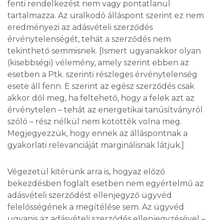
fenti rendelkezést nem vagy pontatlanul
tartalmazza. Az uralkodó álláspont szerint ez nem
eredményezi az adásvételi szerződés
érvénytelenségét, tehát a szerződés nem
tekinthető semmisnek. [Ismert ugyanakkor olyan
(kisebbségi) vélemény, amely szerint ebben az
esetben a Ptk. szerinti részleges érvénytelenség
esete áll fenn. E szerint az egész szerződés csak
akkor dől meg, ha feltehető, hogy a felek azt az
érvénytelen – tehát az energetikai tanúsítványról
szóló – rész nélkül nem kötötték volna meg.
Megjegyezzük, hogy ennek az álláspontnak a
gyakorlati relevanciáját marginálisnak látjuk.]
Végezetül kitérünk arra is, hogyaz előző
bekezdésben foglalt esetben nem egyértelmű az
adásvételi szerződést ellenjegyző ügyvéd
felelősségének a megítélése sem. Az ügyvéd
ugyanis az adásvételi szerződés ellenjegyzésével –