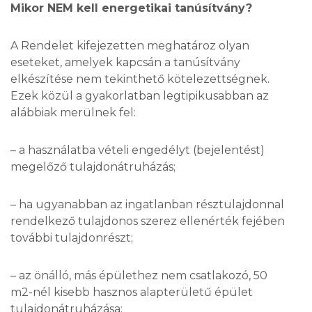
Mikor NEM kell energetikai tanúsítvány?
A Rendelet kifejezetten meghatároz olyan
eseteket, amelyek kapcsán a tanúsítvány
elkészítése nem tekinthető kötelezettségnek.
Ezek közül a gyakorlatban legtipikusabban az
alábbiak merülnek fel:
– a használatba vételi engedélyt (bejelentést)
megelőző tulajdonátruházás;
– ha ugyanabban az ingatlanban résztulajdonnal
rendelkező tulajdonos szerez ellenérték fejében
további tulajdonrészt;
– az önálló, más épülethez nem csatlakozó, 50
m2-nél kisebb hasznos alapterületű épület
tulajdonátruházása;