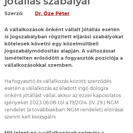
jótállás szabályai
Szerző:
Dr. Őze Péter
A vállalkozások önként vállalt jótállás esetén
is jogszabályban rögzített eljárási szabályokat
kötelesek követni egy közelmúltbeli
jogszabálymódosítás alapján. A változással
ismételten erősödött a fogyasztók pozíciója a
vállalkozásokkal szemben.
Ha fogyasztó és vállalkozás közötti szerződés
esetén a vállalkozás az eladott ingó dologra
önként jótállást vállal, akkor az ezzel kapcsolatos
igényeket 2023.06.08-tól a 19/2014. (IV. 29.) NGM
rendelet (a továbbiakban: NGM rendelet) előírásai
szerint kell kivizsgálni.
Mit jelent ez a vállalkozások számára a