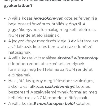
gyakorlatban?
A vállalkozás
jegyzőkönyvet
köteles felvenni a
bejelentetti önkéntes jótállási igényről. A
jegyzőkönyvnek formailag meg kell felelnie az
NGM rendelet előírásainak.
A jegyzőkönyv megőrzési ideje
3 év
, kérésre azt
a vállalkozás köteles bemutatni az ellenőrző
hatóságnak.
A vállalkozás kivizsgálásra
átvételi elismervény
ellenében vehet át terméket, amelynek
formailag meg kell felelnie az NGM rendelet
előírásainak.
Ha a jótállási igény megítéléséhez szükséges,
akkor a vállalkozás
szakvéleményt
köteles
beszerezni. A szakvéleménynek formailag meg
kell felelnie az NGM rendelet előírásainak.
A vállalkozás
5 munkanapon belül
köteles