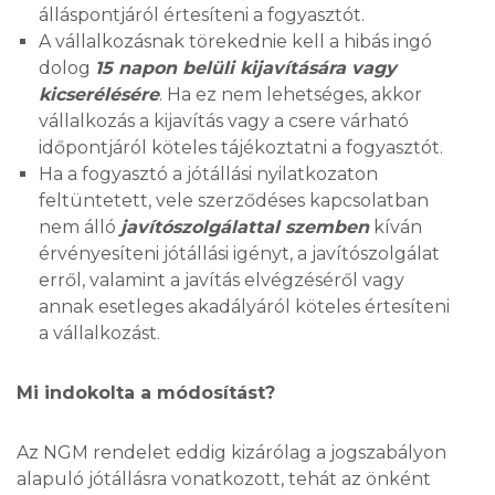
álláspontjáról értesíteni a fogyasztót.
A vállalkozásnak törekednie kell a hibás ingó
dolog
15 napon belüli kijavítására vagy
kicserélésére
. Ha ez nem lehetséges, akkor
vállalkozás a kijavítás vagy a csere várható
időpontjáról köteles tájékoztatni a fogyasztót.
Ha a fogyasztó a jótállási nyilatkozaton
feltüntetett, vele szerződéses kapcsolatban
nem álló
javítószolgálattal szemben
kíván
érvényesíteni jótállási igényt, a javítószolgálat
erről, valamint a javítás elvégzéséről vagy
annak esetleges akadályáról köteles értesíteni
a vállalkozást.
Mi indokolta a módosítást?
Az NGM rendelet eddig kizárólag a jogszabályon
alapuló jótállásra vonatkozott, tehát az önként