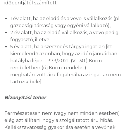
időpontjától számított:
1 év alatt, ha az eladó és a vevő is vállalkozás (pl.
gazdasági társaság vagy egyéni vállalkozó),
2 év alatt, ha az eladó vállalkozás, a vevő pedig
fogyasztó, illetve
5 év alatt, ha a szerződés tárgya ingatlan [itt
kiemelendő azonban, hogy az idén januárban
hatályba lépett 373/2021. (VI. 30.) Korm.
rendeletben (új Korm. rendelet)
meghatározott áru fogalmába az ingatlan nem
tartozik bele].
Bizonyítási teher
Természetesen nem (vagy nem minden esetben)
elég azt állítani, hogy a szolgáltatott áru hibás.
Kellékszavatosság gyakorlása esetén a vevőnek