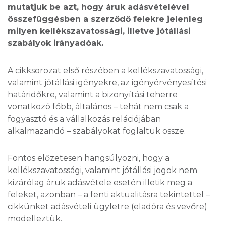
mutatjuk be azt, hogy áruk adásvételével
összefüggésben a szerződő felekre jelenleg
milyen kellékszavatossági, illetve jótállási
szabályok irányadóak.
A cikksorozat első részében a kellékszavatossági,
valamint jótállási igényekre, az igényérvényesítési
határidőkre, valamint a bizonyítási teherre
vonatkozó főbb, általános – tehát nem csak a
fogyasztó és a vállalkozás relációjában
alkalmazandó – szabályokat foglaltuk össze.
Fontos előzetesen hangsúlyozni, hogy a
kellékszavatossági, valamint jótállási jogok nem
kizárólag áruk adásvétele esetén illetik meg a
feleket, azonban – a fenti aktualitásra tekintettel –
cikkünket adásvételi ügyletre (eladóra és vevőre)
modelleztük.