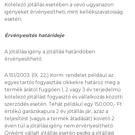
Kötelező jótállás esetében a vevő ugyanazon
igényeket érvényesítheti, mint kellékszavatosság
esetén.
Érvényesítés határideje
A jótállási igény a jótállási határidőben
érvényesíthető.
A 151/2003. (IX. 22.) Korm. rendelet például az
egyes tartós fogyasztási cikkekre határoz meg a
termék árától függően 1, 2 vagy 3 év terjedelmű
kötelező jótállást fogyasztó és vállalkozás közötti
szerződés esetén. Tehát például egy 150.000,- Ft
értékű garázskapura 2 év jótállás jár, azaz a
teljesítést (vagyis a termék átadását) követő 2
éven túl a jótállási igény nem érvényesíthető.
Önként vállalt jótállás esetén pedig a jótállást