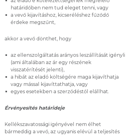
az eladó e kötelezettségének megfelelő
határidőben nem tud eleget tenni, vagy
a vevő kijavításhoz, kicseréléshez fűződő
érdeke megszűnt,
akkor a vevő dönthet, hogy
az ellenszolgáltatás arányos leszállítását igényli
(ami általában az ár egy részének
visszatérítését jelenti),
a hibát az eladó költségére maga kijavíthatja
vagy mással kijavíttathatja, vagy
egyes esetekben a szerződéstől elállhat.
Érvényesítés határideje
Kellékszavatossági igényével nem élhet
bármeddig a vevő, az ugyanis elévül a teljesítés